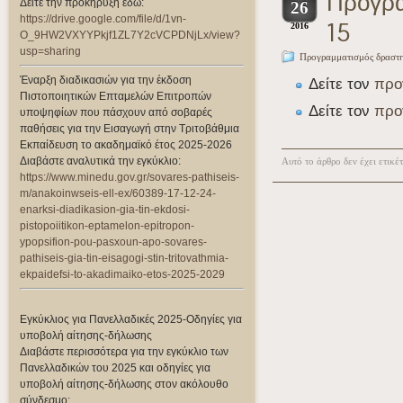
Προγρα
Δείτε την προκήρυξη εδώ:
26
https://drive.google.com/file/d/1vn-
15
2016
O_9HW2VXYYPkjf1ZL7Y2cVCPDNjLx/view?
usp=sharing
Προγραμματισμός δραστ
Έναρξη διαδικασιών για την έκδοση
Δείτε τον
προ
Πιστοποιητικών Επταμελών Επιτροπών
Δείτε τον
προ
υποψηφίων που πάσχουν από σοβαρές
παθήσεις για την Εισαγωγή στην Τριτοβάθμια
Εκπαίδευση το ακαδημαϊκό έτος 2025-2026
Διαβάστε αναλυτικά την εγκύκλιο:
Αυτό το άρθρο δεν έχει ετικέ
https://www.minedu.gov.gr/sovares-pathiseis-
m/anakoinwseis-ell-ex/60389-17-12-24-
enarksi-diadikasion-gia-tin-ekdosi-
pistopoiitikon-eptamelon-epitropon-
ypopsifion-pou-pasxoun-apo-sovares-
pathiseis-gia-tin-eisagogi-stin-tritovathmia-
ekpaidefsi-to-akadimaiko-etos-2025-2029
Εγκύκλιος για Πανελλαδικές 2025-Οδηγίες για
υποβολή αίτησης-δήλωσης
Διαβάστε περισσότερα για την εγκύκλιο των
Πανελλαδικών του 2025 και οδηγίες για
υποβολή αίτησης-δήλωσης στον ακόλουθο
σύνδεσμο: