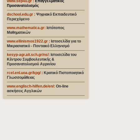
www.sep4u.gr
:
Επαγγελματικός
Προσανατολισμός
dschool.edu.gr
:
Ψηφιακό Εκπαιδευτικό
Περιεχόμενο
www.mathematica.gr
:
Ιστότοπος
Μαθηματικών
www.ellinismos1922.gr :
Ιστοσελίδα για το
Μικρασιατικό - Ποντιακό Ελληνισμό
kesyp-agr.ait.sch.gr/ns/
:
Ιστοσελίδα του
Κέντρου Συμβουλευτικής &
Προσανατολισμού Αγρινίου
rcel.enl.uoa.gr/kpg/
:
Κρατικό Πιστοποιητικό
Γλωσσομάθειας
www.englisch-hilfen.de/en
/:
On-line
ασκήσεις Αγγλικών