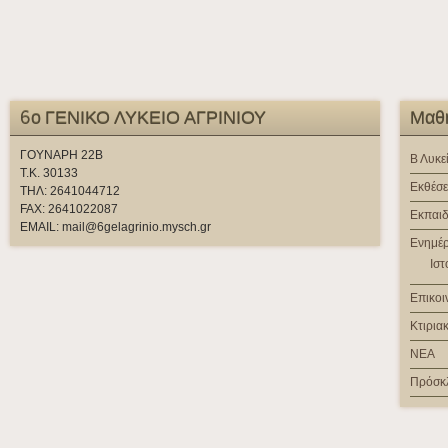
6ο ΓΕΝΙΚΟ ΛΥΚΕΙΟ ΑΓΡΙΝΙΟΥ
Μαθή
ΓΟΥΝΑΡΗ 22Β
Β Λυκε
Τ.Κ. 30133
Εκθέσε
ΤΗΛ: 2641044712
FAX: 2641022087
Εκπαιδ
EMAIL: mail@6gelagrinio.mysch.gr
Ενημέ
Ιστ
Επικοι
Κτιρια
ΝΕΑ
Πρόσκ