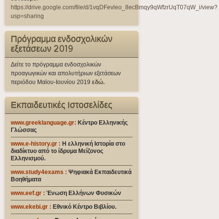
https://drive.google.com/file/d/1vqDFevleo_8ecBmqy9qWfzrUqT07qW_i/view?
usp=sharing
Πρόγραμμα ενδοσχολικών
εξετάσεων 2019
Δείτε το πρόγραμμα ενδοσχολικών
προαγωγικών και απολυτήριων εξετάσεων
περιόδου Μαϊου-Ιουνίου 2019
εδώ.
Εκπαιδευτικές Ιστοσελίδες
www.greeklanguage.gr:
Κέντρο Ελληνικής
Γλώσσας
www.e-history.gr :
Η ελληνική Ιστορία στο
διαδίκτυο από το ίδρυμα Μείζονος
Ελληνισμού.
www.study4exams
:
Ψηφιακά Εκπαιδευτικά
Βοηθήματα
www.eef.gr
:
Ένωση Ελλήνων Φυσικών
www.ekebi.gr :
Εθνικό Κέντρο Βιβλίου.