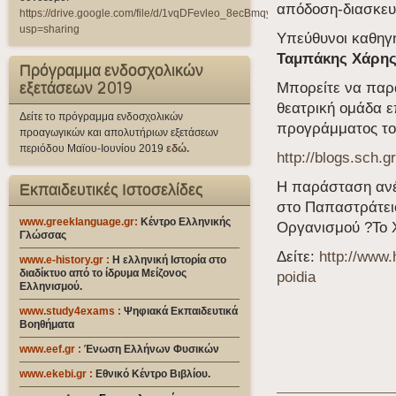
απόδοση-διασκευή
https://drive.google.com/file/d/1vqDFevleo_8ecBmqy9qWfzrUqT07qW_i/view?
usp=sharing
Υπεύθυνοι καθηγη
Ταμπάκης Χάρη
Πρόγραμμα ενδοσχολικών
εξετάσεων 2019
Μπορείτε να παρα
θεατρική ομάδα ε
Δείτε το πρόγραμμα ενδοσχολικών
προγράμματος το
προαγωγικών και απολυτήριων εξετάσεων
περιόδου Μαϊου-Ιουνίου 2019
εδώ.
http://blogs.sch
Η παράσταση ανέ
Εκπαιδευτικές Ιστοσελίδες
στο Παπαστράτειο
www.greeklanguage.gr:
Κέντρο Ελληνικής
Οργανισμού ?Το Χ
Γλώσσας
Δείτε:
http://www.
www.e-history.gr :
Η ελληνική Ιστορία στο
διαδίκτυο από το ίδρυμα Μείζονος
poidia
Ελληνισμού.
www.study4exams
:
Ψηφιακά Εκπαιδευτικά
Βοηθήματα
www.eef.gr
:
Ένωση Ελλήνων Φυσικών
www.ekebi.gr :
Εθνικό Κέντρο Βιβλίου.