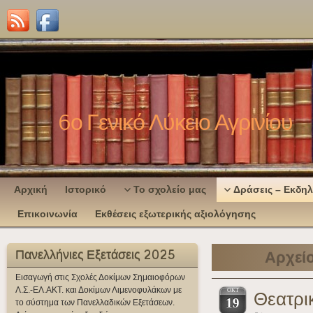
6ο Γενικό Λύκειο Αγρινίου
Αρχική
Ιστορικό
Το σχολείο μας
Δράσεις – Εκδη
Επικοινωνία
Εκθέσεις εξωτερικής αξιολόγησης
Πανελλήνιες Εξετάσεις 2025
Αρχεί
Εισαγωγή στις Σχολές Δοκίμων Σημαιοφόρων
Λ.Σ.-ΕΛ.ΑΚΤ. και Δοκίμων Λιμενοφυλάκων με
ΟΚΤ
Θεατρι
19
το σύστημα των Πανελλαδικών Εξετάσεων.