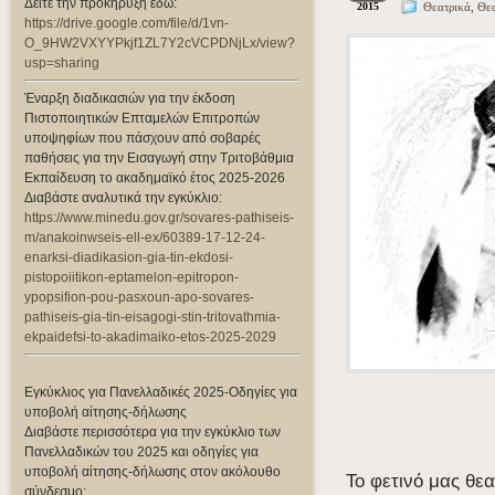
Δείτε την προκήρυξη εδώ:
2015
Θεατρικά
,
Θε
https://drive.google.com/file/d/1vn-
O_9HW2VXYYPkjf1ZL7Y2cVCPDNjLx/view?
usp=sharing
Έναρξη διαδικασιών για την έκδοση
Πιστοποιητικών Επταμελών Επιτροπών
υποψηφίων που πάσχουν από σοβαρές
παθήσεις για την Εισαγωγή στην Τριτοβάθμια
Εκπαίδευση το ακαδημαϊκό έτος 2025-2026
Διαβάστε αναλυτικά την εγκύκλιο:
https://www.minedu.gov.gr/sovares-pathiseis-
m/anakoinwseis-ell-ex/60389-17-12-24-
enarksi-diadikasion-gia-tin-ekdosi-
pistopoiitikon-eptamelon-epitropon-
ypopsifion-pou-pasxoun-apo-sovares-
pathiseis-gia-tin-eisagogi-stin-tritovathmia-
ekpaidefsi-to-akadimaiko-etos-2025-2029
Εγκύκλιος για Πανελλαδικές 2025-Οδηγίες για
υποβολή αίτησης-δήλωσης
Διαβάστε περισσότερα για την εγκύκλιο των
Πανελλαδικών του 2025 και οδηγίες για
υποβολή αίτησης-δήλωσης στον ακόλουθο
Το φετινό μας θε
σύνδεσμο: