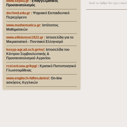
www.sep4u.gr
:
Επαγγελματικός
Αυτό το άρθρο δεν έχει ετικέ
Προσανατολισμός
dschool.edu.gr
:
Ψηφιακό Εκπαιδευτικό
Περιεχόμενο
www.mathematica.gr
:
Ιστότοπος
Μαθηματικών
www.ellinismos1922.gr :
Ιστοσελίδα για το
Μικρασιατικό - Ποντιακό Ελληνισμό
kesyp-agr.ait.sch.gr/ns/
:
Ιστοσελίδα του
Κέντρου Συμβουλευτικής &
Προσανατολισμού Αγρινίου
rcel.enl.uoa.gr/kpg/
:
Κρατικό Πιστοποιητικό
Γλωσσομάθειας
www.englisch-hilfen.de/en
/:
On-line
ασκήσεις Αγγλικών