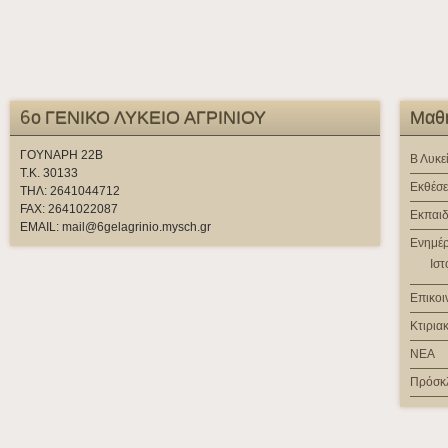
6ο ΓΕΝΙΚΟ ΛΥΚΕΙΟ ΑΓΡΙΝΙΟΥ
Μαθή
ΓΟΥΝΑΡΗ 22Β
Β Λυκε
Τ.Κ. 30133
Εκθέσε
ΤΗΛ: 2641044712
FAX: 2641022087
Εκπαιδ
EMAIL: mail@6gelagrinio.mysch.gr
Ενημέ
Ιστ
Επικοι
Κτιρια
ΝΕΑ
Πρόσκ