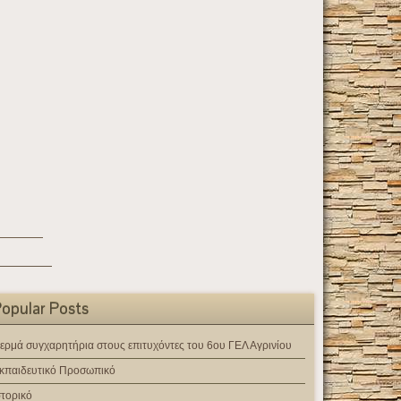
opular Posts
ερμά συγχαρητήρια στους επιτυχόντες του 6ου ΓΕΛ Αγρινίου
κπαιδευτικό Προσωπικό
στορικό