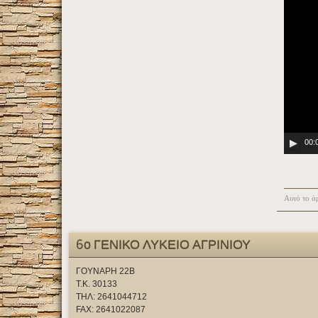
00:
Αυτό το άρ
6ο ΓΕΝΙΚΟ ΛΥΚΕΙΟ ΑΓΡΙΝΙΟΥ
ΓΟΥΝΑΡΗ 22Β
Τ.Κ. 30133
ΤΗΛ: 2641044712
FAX: 2641022087