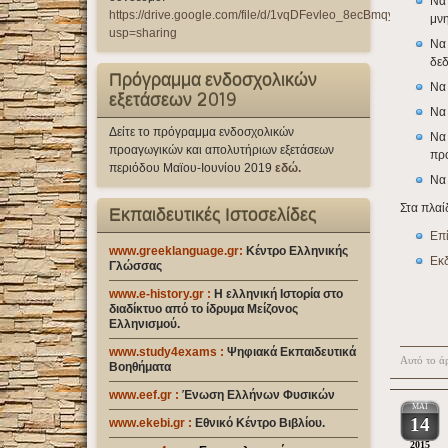
Να 
https://drive.google.com/file/d/1vqDFevleo_8ecBmqy9qWfzr
μνη
usp=sharing
Να 
δε
Πρόγραμμα ενδοσχολικών
Να 
εξετάσεων 2019
Να 
Δείτε το πρόγραμμα ενδοσχολικών
Να 
προαγωγικών και απολυτήριων εξετάσεων
προ
περιόδου Μαϊου-Ιουνίου 2019
εδώ.
Να
Στα πλαί
Εκπαιδευτικές Ιστοσελίδες
Επ
www.greeklanguage.gr:
Κέντρο Ελληνικής
Εκ
Γλώσσας
www.e-history.gr :
Η ελληνική Ιστορία στο
διαδίκτυο από το ίδρυμα Μείζονος
Ελληνισμού.
www.study4exams
:
Ψηφιακά Εκπαιδευτικά
Αυτό το άρ
Βοηθήματα
www.eef.gr
:
Ένωση Ελλήνων Φυσικών
ΜΆΙ
14
www.ekebi.gr :
Εθνικό Κέντρο Βιβλίου.
2015