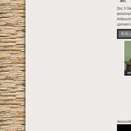
2015
Στις 3 Ο
φιλολογί
άνθρωπος
χρονικό 
KAL
Ακολουθε