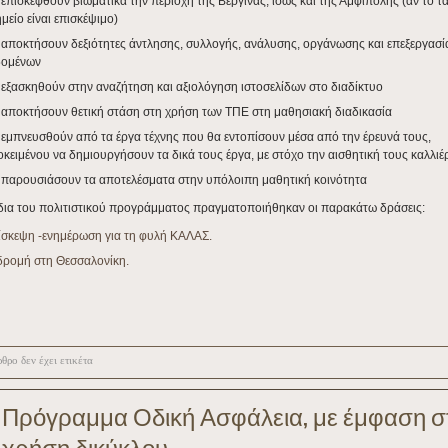
επισκεφθούν βιωματικά την περιοχή της Βεργίνας, ίσως και της Αμφίπολης (αν το τ
UqT07qW_i/view?
μείο είναι επισκέψιμο)
αποκτήσουν δεξιότητες άντλησης, συλλογής, ανάλυσης, οργάνωσης και επεξεργασί
δομένων
εξασκηθούν στην αναζήτηση και αξιολόγηση ιστοσελίδων στο διαδίκτυο
αποκτήσουν θετική στάση στη χρήση των ΤΠΕ στη μαθησιακή διαδικασία
εμπνευσθούν από τα έργα τέχνης που θα εντοπίσουν μέσα από την έρευνά τους,
κειμένου να δημιουργήσουν τα δικά τους έργα, με στόχο την αισθητική τους καλλιέ
 παρουσιάσουν τα αποτελέσματα στην υπόλοιπη μαθητική κοινότητα
δια του πολιτιστικού προγράμματος πραγματοποιήθηκαν οι παρακάτω δράσεις:
ίσκεψη -ενημέρωση για τη φυλή ΚΑΛΑΣ.
δρομή στη Θεσσαλονίκη.
θρο δεν έχει ετικέτα
Πρόγραμμα Οδική Ασφάλεια, με έμφαση σ