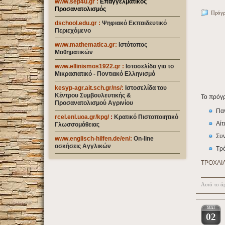
www.sep4u.gr
:
Επαγγελματικός
Προσανατολισμός
Πρόγρ
dschool.edu.gr
:
Ψηφιακό Εκπαιδευτικό
Περιεχόμενο
www.mathematica.gr
:
Ιστότοπος
Μαθηματικών
www.ellinismos1922.gr :
Ιστοσελίδα για το
Μικρασιατικό - Ποντιακό Ελληνισμό
kesyp-agr.ait.sch.gr/ns/
:
Ιστοσελίδα του
Κέντρου Συμβουλευτικής &
Το πρόγ
Προσανατολισμού Αγρινίου
Παν
rcel.enl.uoa.gr/kpg/
:
Κρατικό Πιστοποιητικό
Αίτ
Γλωσσομάθειας
Συν
www.englisch-hilfen.de/en
/:
On-line
ασκήσεις Αγγλικών
Τρ
ΤΡΟΧΑΙ
Αυτό το άρ
ΜΆΙ
02