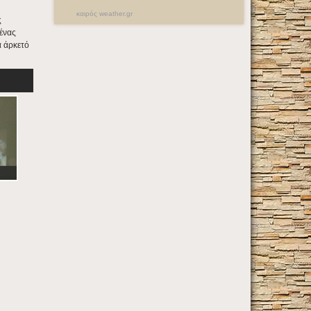
καιρός weather.gr
ς
 ένας
α άρκετό