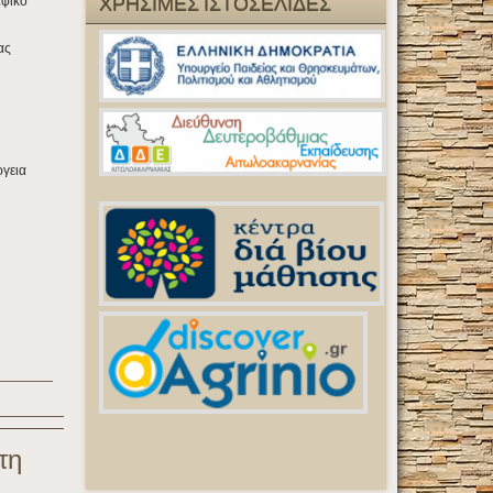
ΧΡΗΣΙΜΕΣ ΙΣΤΟΣΕΛΙΔΕΣ
αφικό
ας
ργεια
τη