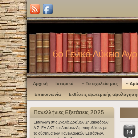
6ο Γενικό Λύκειο Αγρ
Αρχική
Ιστορικό
Το σχολείο μας
Δρά
Επικοινωνία
Εκθέσεις εξωτερικής αξιολόγηση
Πανελλήνιες Εξετάσεις 2025
Εισαγωγή στις Σχολές Δοκίμων Σημαιοφόρων
ΙΟΥΝ
Λ.Σ.-ΕΛ.ΑΚΤ. και Δοκίμων Λιμενοφυλάκων με
14
το σύστημα των Πανελλαδικών Εξετάσεων.