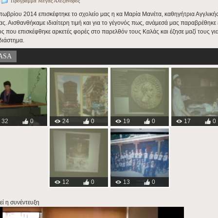
Πρόγραμμα Μέγας Αλέξανδρος
κτωβρίου 2014 επισκέφτηκε το σχολείο μας η κα Μαρία Μανέτα, καθηγήτρια Αγγλική
ας. Αισθανθήκαμε ιδιαίτερη τιμή και για το γέγονός πως, ανάμεσά μας παραβρέθηκε
 που επισκέφθηκε αρκετές φορές στο παρελθόν τους Καλάς και έζησε μαζί τους γι
διάστημα.
ASA
32
0
24
0
19
0
17
0
12
0
13
0
ί η συνέντευξη