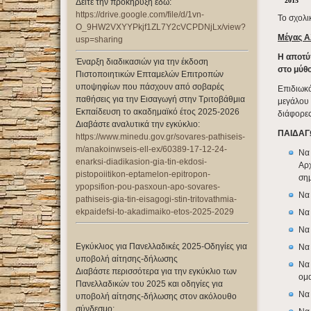
2015
Δείτε την προκήρυξη εδώ:
https://drive.google.com/file/d/1vn-
Το σχολι
O_9HW2VXYYPkjf1ZL7Y2cVCPDNjLx/view?
Μέγας Α
usp=sharing
Η αποτύ
Έναρξη διαδικασιών για την έκδοση
στο μύθο
Πιστοποιητικών Επταμελών Επιτροπών
υποψηφίων που πάσχουν από σοβαρές
Επιδιωκό
παθήσεις για την Εισαγωγή στην Τριτοβάθμια
μεγάλου 
Εκπαίδευση το ακαδημαϊκό έτος 2025-2026
διάφορες
Διαβάστε αναλυτικά την εγκύκλιο:
ΠΑΙΔΑΓ
https://www.minedu.gov.gr/sovares-pathiseis-
m/anakoinwseis-ell-ex/60389-17-12-24-
Να 
enarksi-diadikasion-gia-tin-ekdosi-
Αρχ
pistopoiitikon-eptamelon-epitropon-
ση
ypopsifion-pou-pasxoun-apo-sovares-
Να 
pathiseis-gia-tin-eisagogi-stin-tritovathmia-
ekpaidefsi-to-akadimaiko-etos-2025-2029
Να 
Να 
Εγκύκλιος για Πανελλαδικές 2025-Οδηγίες για
Να
υποβολή αίτησης-δήλωσης
Να 
Διαβάστε περισσότερα για την εγκύκλιο των
ομα
Πανελλαδικών του 2025 και οδηγίες για
Να 
υποβολή αίτησης-δήλωσης στον ακόλουθο
σύνδεσμο: