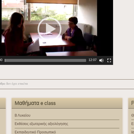
00
12:07
θρο δεν έχει ετικέτα
Μαθήματα e class
P
Β Λυκείου
Θ
Εκθέσεις εξωτερικής αξιολόγησης
Ε
Εκπαιδευτικό Προσωπικό
Ι