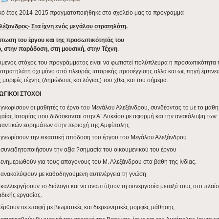
κό έτος 2014-2015 πραγματοποιήθηκε στο σχολείο μας το πρόγραμμα
λέξανδρος- Στα ίχνη ενός μεγάλου στρατηλάτη.
πωση του έργου
και της προσωπικότητάς του
, στην παράδοση, στη μουσική, στην Τέχνη
.
μενος στόχος του προγράμματος είναι να φωτιστεί πολύπλευρα η προσωπικότητα 
στρατηλάτη όχι μόνο από πλευράς ιστορικής προσέγγισης αλλά και ως πηγή έμπνε
 μορφές τέχνης (δημώδους και λόγιας) του χθες και του σήμερα.
ΩΓΙΚΟΙ ΣΤΟΧΟΙ
γνωρίσουν οι μαθητές το έργο του Μεγάλου Αλεξάνδρου, συνδέοντας το με το μάθη
αίας Ιστορίας που διδάσκονται στην Α΄ Λυκείου με αφορμή και την ανακάλυψη των
μαντικών ευρημάτων στην περιοχή της Αμφίπολης
γνωρίσουν την εικαστική απόδοση του έργου του Μεγάλου Αλεξάνδρου
συνειδητοποιήσουν την αξία ?σημασία του οικουμενικού του έργου
ενημερωθούν για τους απογόνους του Μ. Αλεξάνδρου στα βάθη της Ινδίας.
 ανακαλύψουν με καθοδηγούμενη αυτενέργεια τη γνώση
καλλιεργήσουν το διάλογο και να αναπτύξουν τη συνεργασία μεταξύ τους στο πλαίσ
δικής εργασίας.
έρθουν σε επαφή με βιωματικές και διερευνητικές μορφές μάθησης.