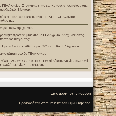
ο ΓΕΛ Αγρινίου: Σημαντικές επιτυχίες για τους υποψηφίους στις
ανελλαδικές Εξετάσεις
πίσκεψη της θεατρικής ομάδας του ΔΗΠΕΘΕ Αγρινίου στο
χολείο μας
ναρξη σχολικής χρονιάς
ροσθήκη προσωνυμίας στο 6ο ΓΕΛ Αγρινίου "Αρχιμανδρίτης
πόστολος Φαφούτης".
η Ημέρα Σχολικού Αθλητισμού 2017 στο 6ο ΓΕΛ Αγρινίου
σικνοπέμπτη στο 6ο ΓΕΛ Αγρινίου
υνέδριο AGRMUN 2025: Το 6ο Γενικό Λύκειο Αγρινίου φιλοξενεί
ο μεγαλύτερο MUN της περιοχής
Επιστροφή στην κορυφή
Προσφορά του
WordPress
και του
Θέμα Graphene
.