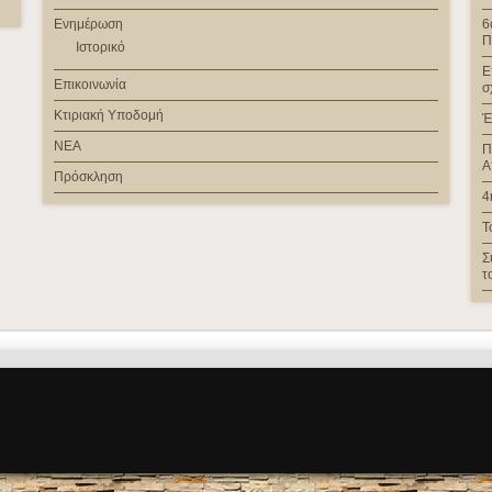
Ενημέρωση
6
Π
Ιστορικό
Ε
Επικοινωνία
σ
Κτιριακή Υποδομή
Έ
ΝΕΑ
Π
Α
Πρόσκληση
4
Τ
Σ
τ