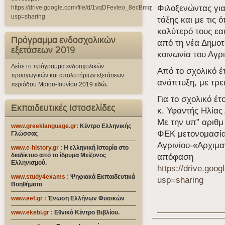
Φιλοξενώντας για
https://drive.google.com/file/d/1vqDFevleo_8ecBmqy9qWfzrUqT07qW_i/view?
usp=sharing
τάξης και με τις 
καλύτερό τους εα
Πρόγραμμα ενδοσχολικών
από τη νέα Δημοτ
εξετάσεων 2019
κοινωνία του Αγρι
Δείτε το πρόγραμμα ενδοσχολικών
Από το σχολικό έ
προαγωγικών και απολυτήριων εξετάσεων
ανάπτυξη, με τρει
περιόδου Μαϊου-Ιουνίου 2019
εδώ.
Για το σχολικό έτ
Εκπαιδευτικές Ιστοσελίδες
κ. Υφαντής Ηλίας 
Με την υπ” αριθμ
www.greeklanguage.gr:
Κέντρο Ελληνικής
ΦΕΚ μετονομασίας
Γλώσσας
Αγρινίου-«Αρχιμα
www.e-history.gr :
Η ελληνική Ιστορία στο
διαδίκτυο από το ίδρυμα Μείζονος
απόφαση
Ελληνισμού.
https://drive.go
www.study4exams
:
Ψηφιακά Εκπαιδευτικά
usp=sharing
Βοηθήματα
www.eef.gr
:
Ένωση Ελλήνων Φυσικών
www.ekebi.gr :
Εθνικό Κέντρο Βιβλίου.