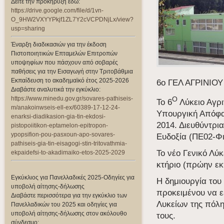
Δείτε την προκήρυξη εδώ:
https://drive.google.com/file/d/1vn-
O_9HW2VXYYPkjf1ZL7Y2cVCPDNjLx/view?
usp=sharing
Έναρξη διαδικασιών για την έκδοση
Πιστοποιητικών Επταμελών Επιτροπών
υποψηφίων που πάσχουν από σοβαρές
παθήσεις για την Εισαγωγή στην Τριτοβάθμια
Εκπαίδευση το ακαδημαϊκό έτος 2025-2026
6ο ΓΕΛ ΑΓΡΙΝΙΟΥ
Διαβάστε αναλυτικά την εγκύκλιο:
https://www.minedu.gov.gr/sovares-pathiseis-
Ο
Το 6
Λύκειο Αγρι
m/anakoinwseis-ell-ex/60389-17-12-24-
Υπουργική Απόφα
enarksi-diadikasion-gia-tin-ekdosi-
2014. Διευθύντρι
pistopoiitikon-eptamelon-epitropon-
ypopsifion-pou-pasxoun-apo-sovares-
Ευδοξία (ΠΕ02-Φι
pathiseis-gia-tin-eisagogi-stin-tritovathmia-
Το νέο Γενικό Λύκ
ekpaidefsi-to-akadimaiko-etos-2025-2029
κτήριο (πρώην ε
Εγκύκλιος για Πανελλαδικές 2025-Οδηγίες για
Η δημιουργία του
υποβολή αίτησης-δήλωσης
προκειμένου να ε
Διαβάστε περισσότερα για την εγκύκλιο των
Λυκείων της πόλη
Πανελλαδικών του 2025 και οδηγίες για
υποβολή αίτησης-δήλωσης στον ακόλουθο
τους.
σύνδεσμο: