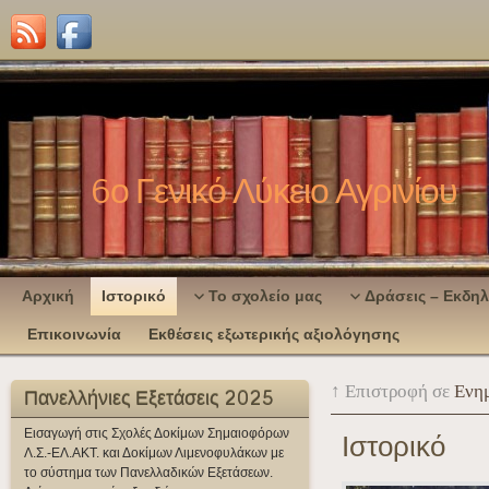
6ο Γενικό Λύκειο Αγρινίου
Αρχική
Ιστορικό
Το σχολείο μας
Δράσεις – Εκδη
Επικοινωνία
Εκθέσεις εξωτερικής αξιολόγησης
↑ Επιστροφή σε
Ενη
Πανελλήνιες Εξετάσεις 2025
Εισαγωγή στις Σχολές Δοκίμων Σημαιοφόρων
Ιστορικό
Λ.Σ.-ΕΛ.ΑΚΤ. και Δοκίμων Λιμενοφυλάκων με
το σύστημα των Πανελλαδικών Εξετάσεων.