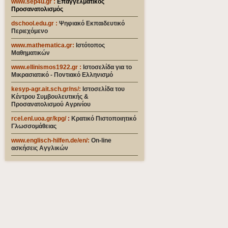
www.sep4u.gr
:
Επαγγελματικός
Προσανατολισμός
dschool.edu.gr
:
Ψηφιακό Εκπαιδευτικό
Περιεχόμενο
www.mathematica.gr
:
Ιστότοπος
Μαθηματικών
www.ellinismos1922.gr :
Ιστοσελίδα για το
Μικρασιατικό - Ποντιακό Ελληνισμό
kesyp-agr.ait.sch.gr/ns/
:
Ιστοσελίδα του
Κέντρου Συμβουλευτικής &
Προσανατολισμού Αγρινίου
rcel.enl.uoa.gr/kpg/
:
Κρατικό Πιστοποιητικό
Γλωσσομάθειας
www.englisch-hilfen.de/en
/:
On-line
ασκήσεις Αγγλικών