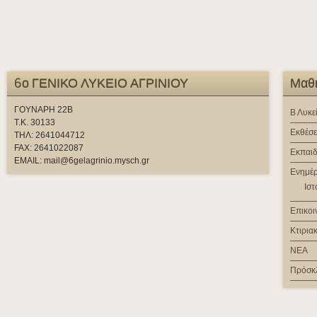
6ο ΓΕΝΙΚΟ ΛΥΚΕΙΟ ΑΓΡΙΝΙΟΥ
Μαθή
ΓΟΥΝΑΡΗ 22Β
Β Λυκε
Τ.Κ. 30133
Εκθέσε
ΤΗΛ: 2641044712
FAX: 2641022087
Εκπαιδ
EMAIL: mail@6gelagrinio.mysch.gr
Ενημέ
Ιστ
Επικοι
Κτιρια
ΝΕΑ
Πρόσκ