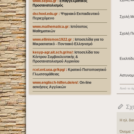
Σχολή Μ
www.sep4u.gr
:
Επαγγελματικός
Προσανατολισμός
dschool.edu.gr
:
Ψηφιακό Εκπαιδευτικό
Σχολή Μ
Περιεχόμενο
www.mathematica.gr
:
Ιστότοπος
Μαθηματικών
Σχολή Π
www.ellinismos1922.gr :
Ιστοσελίδα για το
Μικρασιατικό - Ποντιακό Ελληνισμό
kesyp-agr.ait.sch.gr/ns/
:
Ιστοσελίδα του
Κέντρου Συμβουλευτικής &
Ευελπίδω
Προσανατολισμού Αγρινίου
rcel.enl.uoa.gr/kpg/
:
Κρατικό Πιστοποιητικό
Γλωσσομάθειας
Αστυνομί
www.englisch-hilfen.de/en
/:
On-line
ασκήσεις Αγγλικών
Αυτό το άρ
Σχ
Η ηλ. δι
Όνομα:
*