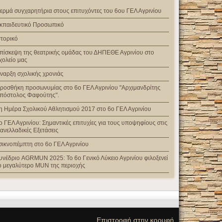
ερμά συγχαρητήρια στους επιτυχόντες του 6ου ΓΕΛ Αγρινίου
κπαιδευτικό Προσωπικό
στορικό
πίσκεψη της θεατρικής ομάδας του ΔΗΠΕΘΕ Αγρινίου στο
χολείο μας
ναρξη σχολικής χρονιάς
ροσθήκη προσωνυμίας στο 6ο ΓΕΛ Αγρινίου "Αρχιμανδρίτης
πόστολος Φαφούτης".
η Ημέρα Σχολικού Αθλητισμού 2017 στο 6ο ΓΕΛ Αγρινίου
ο ΓΕΛ Αγρινίου: Σημαντικές επιτυχίες για τους υποψηφίους στις
ανελλαδικές Εξετάσεις
σικνοπέμπτη στο 6ο ΓΕΛ Αγρινίου
υνέδριο AGRMUN 2025: Το 6ο Γενικό Λύκειο Αγρινίου φιλοξενεί
ο μεγαλύτερο MUN της περιοχής
Επιστροφή στην κορυφή