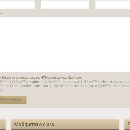
:
*
ν θέλετε να χρησιμοποιήσετε
HTML
ετικετών και ιδιοτήτων:
f="" title=""> <abbr title=""> <acronym title=""> <b> <blockquote
"> <cite> <code> <del datetime=""> <em> <i> <q cite=""> <strike> 
g> 
Μαθήματα e class
P