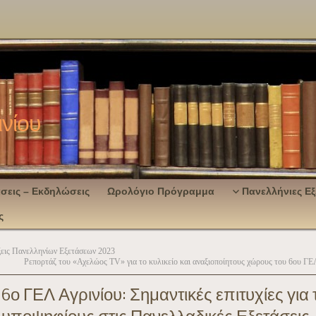
ινίου
σεις – Εκδηλώσεις
Ωρολόγιο Πρόγραμμα
Πανελλήνιες Εξ
ς
εις Πανελληνίων Εξετάσεων 2023
Ρεπορτάζ του «Αχελώος ΤV» για το κυλικείο και αναξιοποίητους χώρους του 6ου ΓΕ
6ο ΓΕΛ Αγρινίου: Σημαντικές επιτυχίες για 