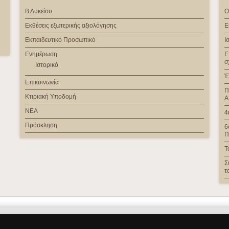
Β Λυκείου
Θ
Εκθέσεις εξωτερικής αξιολόγησης
Ε
Εκπαιδευτικό Προσωπικό
Ι
Ενημέρωση
Ε
σ
Ιστορικό
Έ
Επικοινωνία
Π
Κτιριακή Υποδομή
Α
ΝΕΑ
4
Πρόσκληση
6
Π
Τ
Σ
τ