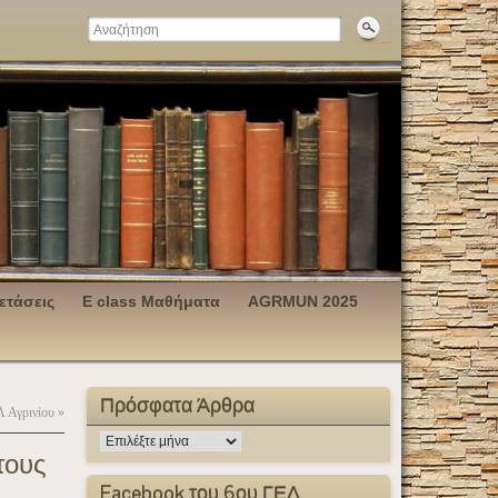
ετάσεις
E class Μαθήματα
AGRMUN 2025
Πρόσφατα Άρθρα
Λ Αγρινίου
»
τους
Facebook του 6ου ΓΕΛ