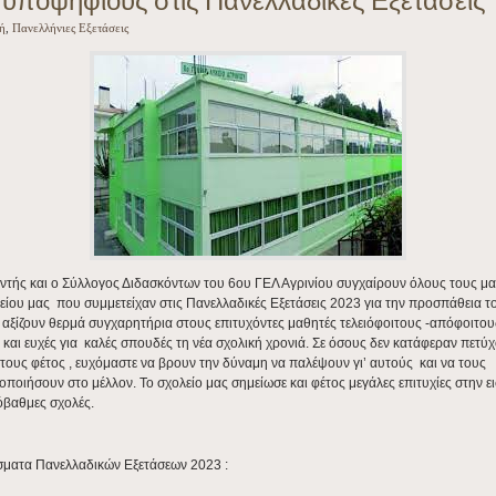
υποψηφίους στις Πανελλαδικές Εξετάσεις
ή
,
Πανελλήνιες Εξετάσεις
ντής και ο Σύλλογος Διδασκόντων του 6ου ΓΕΛ Αγρινίου συγχαίρουν όλους τους μ
είου μας που συμμετείχαν στις Πανελλαδικές Εξετάσεις 2023 για την προσπάθεια τ
α αξίζουν θερμά συγχαρητήρια στους επιτυχόντες μαθητές τελειόφοιτους -απόφοιτου
 και ευχές για καλές σπουδές τη νέα σχολική χρονιά. Σε όσους δεν κατάφεραν πετύ
τους φέτος , ευχόμαστε να βρουν την δύναμη να παλέψουν γι’ αυτούς και να τους
ποιήσουν στο μέλλον. Το σχολείο μας σημείωσε και φέτος μεγάλες επιτυχίες στην 
όβαθμες σχολές.
σματα Πανελλαδικών Εξετάσεων 2023 :