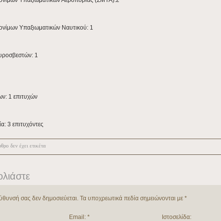
ονίμων Υπαξιωματικών Αεροπορίας (ΣΜΥΑ):2
ονίμων Υπαξιωματικών Ναυτικού: 1
υροσβεστών: 1
ν: 1 επιτυχών
α: 3 επιτυχόντες
θρο δεν έχει ετικέτα
ολιάστε
εύθυνσή σας δεν δημοσιεύεται.
Τα υποχρεωτικά πεδία σημειώνονται με
*
Email:
*
Ιστοσελίδα: