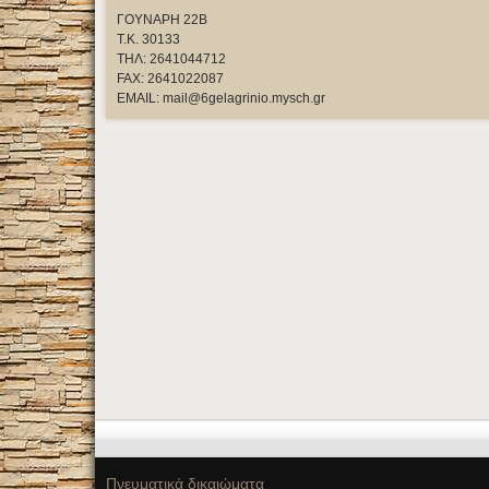
ΓΟΥΝΑΡΗ 22Β
Τ.Κ. 30133
ΤΗΛ: 2641044712
FAX: 2641022087
EMAIL: mail@6gelagrinio.mysch.gr
Πνευματικά δικαιώματα