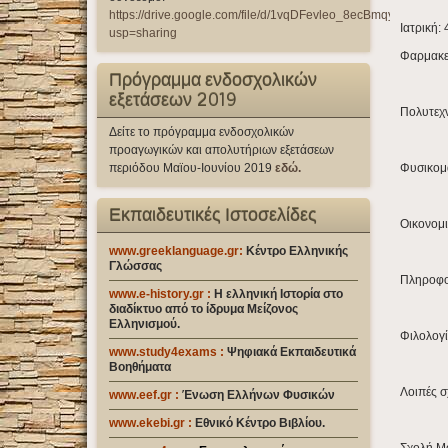
https://drive.google.com/file/d/1vqDFevleo_8ecBmqy9qWfzr
Ιατρική: 
usp=sharing
Φαρμακευ
Πρόγραμμα ενδοσχολικών
εξετάσεων 2019
Πολυτεχν
Δείτε το πρόγραμμα ενδοσχολικών
προαγωγικών και απολυτήριων εξετάσεων
περιόδου Μαϊου-Ιουνίου 2019
εδώ.
Φυσικομα
Εκπαιδευτικές Ιστοσελίδες
Οικονομι
www.greeklanguage.gr:
Κέντρο Ελληνικής
Γλώσσας
Πληροφορ
www.e-history.gr :
Η ελληνική Ιστορία στο
διαδίκτυο από το ίδρυμα Μείζονος
Ελληνισμού.
Φιλολογί
www.study4exams
:
Ψηφιακά Εκπαιδευτικά
Βοηθήματα
Λοιπές σ
www.eef.gr
:
Ένωση Ελλήνων Φυσικών
www.ekebi.gr :
Εθνικό Κέντρο Βιβλίου.