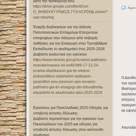
Δείτε την προκήρυξη εδώ:
https://drive.google.com/file/d/1vn-
Αρχικ
O_9HW2VXYYPkjf1ZL7Y2cVCPDNjLx/view?
usp=sharing
Έναρξη διαδικασιών για την έκδοση
Πιστοποιητικών Επταμελών Επιτροπών
υποψηφίων που πάσχουν από σοβαρές
παθήσεις για την Εισαγωγή στην Τριτοβάθμια
Εκπαίδευση το ακαδημαϊκό έτος 2025-2026
Διαβάστε αναλυτικά την εγκύκλιο:
https://www.minedu.gov.gr/sovares-pathiseis-
m/anakoinwseis-ell-ex/60389-17-12-24-
enarksi-diadikasion-gia-tin-ekdosi-
pistopoiitikon-eptamelon-epitropon-
Ο Διευθυ
ypopsifion-pou-pasxoun-apo-sovares-
του σχολ
pathiseis-gia-tin-eisagogi-stin-tritovathmia-
Ιδιαίτερ
ekpaidefsi-to-akadimaiko-etos-2025-2029
σχολείου
στόχους 
πραγματο
Εγκύκλιος για Πανελλαδικές 2025-Οδηγίες για
σε υψηλ
υποβολή αίτησης-δήλωσης
Διαβάστε περισσότερα για την εγκύκλιο των
Πανελλαδικών του 2025 και οδηγίες για
Αποτελέ
υποβολή αίτησης-δήλωσης στον ακόλουθο
σύνδεσμο: