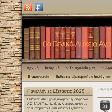
6ο Γενικό Λύκειο Αγρ
Αρχική
Ιστορικό
Το σχολείο μας
Δρά
Επικοινωνία
Εκθέσεις εξωτερικής αξιολόγηση
«
Προκηρύξ
Πανελλήνιες Εξετάσεις 2025
Εισαγωγή στις Σχολές Δοκίμων Σημαιοφόρων
ΙΟΥΛ
Λ.Σ.-ΕΛ.ΑΚΤ. και Δοκίμων Λιμενοφυλάκων με
31
το σύστημα των Πανελλαδικών Εξετάσεων.
2023