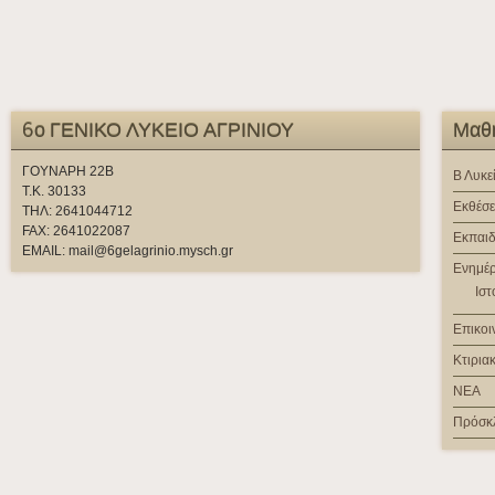
6ο ΓΕΝΙΚΟ ΛΥΚΕΙΟ ΑΓΡΙΝΙΟΥ
Μαθή
ΓΟΥΝΑΡΗ 22Β
Β Λυκε
Τ.Κ. 30133
Εκθέσε
ΤΗΛ: 2641044712
FAX: 2641022087
Εκπαιδ
EMAIL: mail@6gelagrinio.mysch.gr
Ενημέ
Ιστ
Επικοι
Κτιρια
ΝΕΑ
Πρόσκ