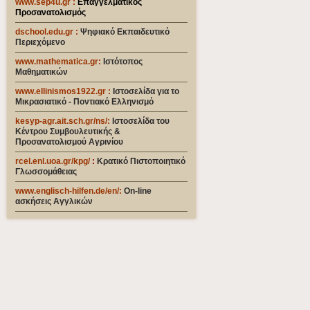
www.sep4u.gr
:
Επαγγελματικός
Προσανατολισμός
dschool.edu.gr
:
Ψηφιακό Εκπαιδευτικό
Περιεχόμενο
www.mathematica.gr
:
Ιστότοπος
Μαθηματικών
www.ellinismos1922.gr :
Ιστοσελίδα για το
Μικρασιατικό - Ποντιακό Ελληνισμό
kesyp-agr.ait.sch.gr/ns/
:
Ιστοσελίδα του
Κέντρου Συμβουλευτικής &
Προσανατολισμού Αγρινίου
rcel.enl.uoa.gr/kpg/
:
Κρατικό Πιστοποιητικό
Γλωσσομάθειας
www.englisch-hilfen.de/en
/:
On-line
ασκήσεις Αγγλικών