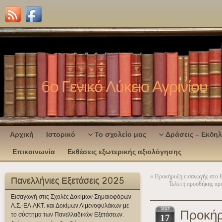
6ο Γενικό Λύκειο Αγρινίου
Αρχική
Ιστορικό
Το σχολείο μας
Δράσεις – Εκδη
Επικοινωνία
Εκθέσεις εξωτερικής αξιολόγησης
«
Προκήρυξη εισαγωγής στο 
Πανελλήνιες Εξετάσεις 2025
Τελετή προσθήκης πρ
Εισαγωγή στις Σχολές Δοκίμων Σημαιοφόρων
Λ.Σ.-ΕΛ.ΑΚΤ. και Δοκίμων Λιμενοφυλάκων με
ΜΑΡ
Προκήρ
το σύστημα των Πανελλαδικών Εξετάσεων.
17