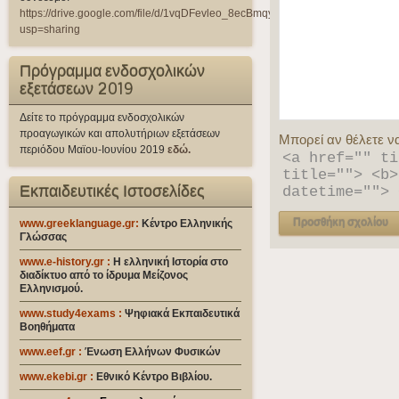
https://drive.google.com/file/d/1vqDFevleo_8ecBmqy9qWfzrUqT07qW_i/view?
usp=sharing
Πρόγραμμα ενδοσχολικών
εξετάσεων 2019
Δείτε το πρόγραμμα ενδοσχολικών
προαγωγικών και απολυτήριων εξετάσεων
Μπορεί αν θέλετε ν
περιόδου Μαϊου-Ιουνίου 2019
εδώ.
<a href="" ti
title=""> <b>
Εκπαιδευτικές Ιστοσελίδες
datetime=""> 
www.greeklanguage.gr:
Κέντρο Ελληνικής
Γλώσσας
www.e-history.gr :
Η ελληνική Ιστορία στο
διαδίκτυο από το ίδρυμα Μείζονος
Ελληνισμού.
www.study4exams
:
Ψηφιακά Εκπαιδευτικά
Βοηθήματα
www.eef.gr
:
Ένωση Ελλήνων Φυσικών
www.ekebi.gr :
Εθνικό Κέντρο Βιβλίου.