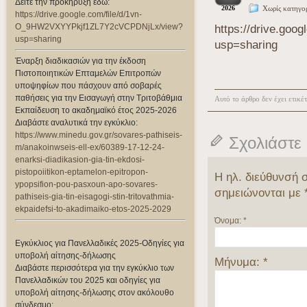
Δείτε την προκήρυξη εδώ:
2026
Χωρίς κατηγο
https://drive.google.com/file/d/1vn-
O_9HW2VXYYPkjf1ZL7Y2cVCPDNjLx/view?
https://drive.g
usp=sharing
usp=sharing
Έναρξη διαδικασιών για την έκδοση
Πιστοποιητικών Επταμελών Επιτροπών
υποψηφίων που πάσχουν από σοβαρές
παθήσεις για την Εισαγωγή στην Τριτοβάθμια
Αυτό το άρθρο δεν έχει ετικέ
Εκπαίδευση το ακαδημαϊκό έτος 2025-2026
Διαβάστε αναλυτικά την εγκύκλιο:
https://www.minedu.gov.gr/sovares-pathiseis-
Σχολιάστε
m/anakoinwseis-ell-ex/60389-17-12-24-
enarksi-diadikasion-gia-tin-ekdosi-
pistopoiitikon-eptamelon-epitropon-
Η ηλ. διεύθυνσή 
ypopsifion-pou-pasxoun-apo-sovares-
σημειώνονται με
pathiseis-gia-tin-eisagogi-stin-tritovathmia-
ekpaidefsi-to-akadimaiko-etos-2025-2029
Όνομα:
*
Εγκύκλιος για Πανελλαδικές 2025-Οδηγίες για
υποβολή αίτησης-δήλωσης
Μήνυμα:
*
Διαβάστε περισσότερα για την εγκύκλιο των
Πανελλαδικών του 2025 και οδηγίες για
υποβολή αίτησης-δήλωσης στον ακόλουθο
σύνδεσμο: